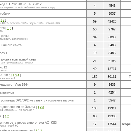
ход с TRS2010 на TRS 2012
4
4543
ите перенести мой любимый тепловоз в игру
мобили
5
3037
[
1
2
]
59
42423
ы-100%, тележки-100%, звуки-100%, кабина-30%.
вто
[
1
2
]
56
9767
то
трички
34
6890
становить дополнение?
с нашего сайта
4
3483
возы
19
8486
тановка контактной сети
21
6193
ла и примеры расстановки
,чс12
49
12717
 чехи
-1628
[
1
2
3
4
]
152
30131
е же вышел!
краски от Vitas1544
9
3433
а вагонов
1
4254
тропоезда ЭР1/ЭР2 не ставятся головные вагоны
1
3547
о дополнения от Эльфа
[
1
2
3
]
133
19311
ны, станции... что дальше?
80
88
19396
[
1
2
]
актная сеть переменного тока AC_KS3
17
17544
Теоре
ботка новой КС
вайное строительство
[
1
2
3
]