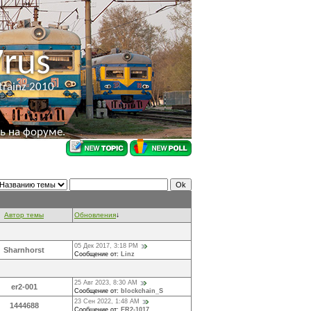
rus
trainz 2010
ть на форуме.
Автор темы
Обновления
↓
05 Дек 2017, 3:18 PM
Sharnhorst
Сообщение от:
Linz
25 Авг 2023, 8:30 AM
er2-001
Сообщение от:
blockchain_S
23 Сен 2022, 1:48 AM
1444688
Сообщение от:
ER2-1017