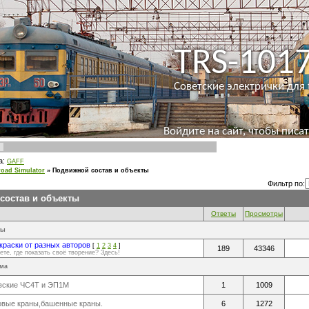
TRS-1017
Советские электрички для 
Войдите на сайт, чтобы писа
а:
GAFF
road Simulator
»
Подвижной состав и объекты
Фильтр по:
состав и объекты
Ответы
Просмотры
мы
краски от разных авторов
[
1
2
3
4
]
189
43346
ете, где показать своё творение? Здесь!
ма
вские ЧС4Т и ЭП1М
1
1009
овые краны,башенные краны.
6
1272