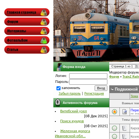
1
Форма входа
Страница
1
из
1
Модератор форум
Логин:
Форум
»
TrainZ Rail
Пароль:
запомнить
Подвижной 
Забыл пароль
|
Регистрация
Тема
Активность форума
Важные те
Пере
Витебский узел
не зна
[08 Дек 2025]
Темы фору
Поиск куидов
[08 Окт 2025]
Киро
Железная дорога
Ивановской обл...
Козл