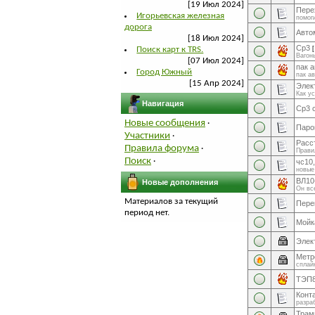
[19 Июл 2024]
Пере
Игорьевская железная
помог
дорога
Авто
[18 Июл 2024]
Ср3
Поиск карт к TRS.
Вагон
[07 Июл 2024]
пак а
Город Южный
пак ав
[15 Апр 2024]
Элек
Как у
Навигация
Ср3 
Новые сообщения
·
Паро
Участники
·
Расс
Правила форума
·
Прави
Поиск
·
чс10
новые
ВЛ10
Новые дополнения
Он вс
Материалов за текущий
Пере
период нет.
Мойк
Элек
Метр
сплай
ТЭП
Конт
разра
Трам