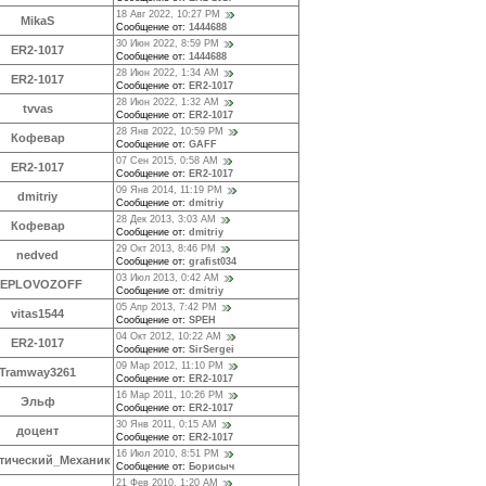
18 Авг 2022, 10:27 PM
MikaS
Сообщение от:
1444688
30 Июн 2022, 8:59 PM
ER2-1017
Сообщение от:
1444688
28 Июн 2022, 1:34 AM
ER2-1017
Сообщение от:
ER2-1017
28 Июн 2022, 1:32 AM
tvvas
Сообщение от:
ER2-1017
28 Янв 2022, 10:59 PM
Кофевар
Сообщение от:
GAFF
07 Сен 2015, 0:58 AM
ER2-1017
Сообщение от:
ER2-1017
09 Янв 2014, 11:19 PM
dmitriy
Сообщение от:
dmitriy
28 Дек 2013, 3:03 AM
Кофевар
Сообщение от:
dmitriy
29 Окт 2013, 8:46 PM
nedved
Сообщение от:
grafist034
03 Июл 2013, 0:42 AM
TEPLOVOZOFF
Сообщение от:
dmitriy
05 Апр 2013, 7:42 PM
vitas1544
Сообщение от:
SPEH
04 Окт 2012, 10:22 AM
ER2-1017
Сообщение от:
SirSergei
09 Мар 2012, 11:10 PM
Tramway3261
Сообщение от:
ER2-1017
16 Мар 2011, 10:26 PM
Эльф
Сообщение от:
ER2-1017
30 Янв 2011, 0:15 AM
доцент
Сообщение от:
ER2-1017
16 Июл 2010, 8:51 PM
тический_Механик
Сообщение от:
Борисыч
21 Фев 2010, 1:20 AM